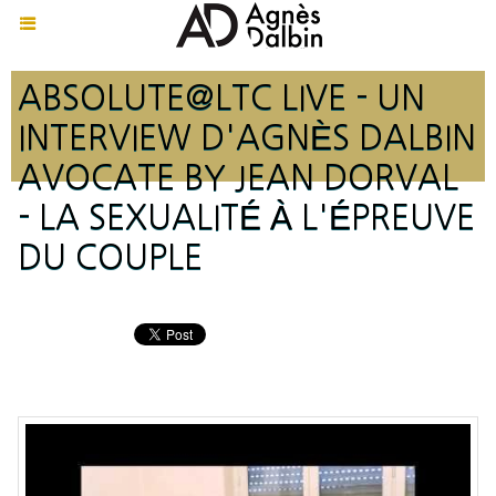
ABSOLUTE@LTC LIVE - UN
INTERVIEW D'AGNÈS DALBIN
AVOCATE BY JEAN DORVAL
- LA SEXUALITÉ À L'ÉPREUVE
DU COUPLE
Rédigé le Mercredi 9 Mai 2018 à 14:22 | Lu 952 fois